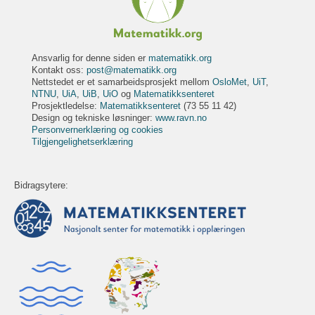
Ansvarlig for denne siden er
matematikk.org
Kontakt oss:
post@matematikk.org
Nettstedet er et samarbeidsprosjekt mellom
OsloMet
,
UiT
,
NTNU
,
UiA
,
UiB
,
UiO
og
Matematikksenteret
Prosjektledelse:
Matematikksenteret
(73 55 11 42)
Design og tekniske løsninger:
www.ravn.no
Personvernerklæring og cookies
Tilgjengelighetserklæring
Bidragsytere: