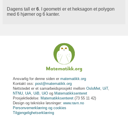
Dagens tall er
6
. I geometri er et heksagon et polygon
med 6 hjørner og 6 kanter.
Ansvarlig for denne siden er
matematikk.org
Kontakt oss:
post@matematikk.org
Nettstedet er et samarbeidsprosjekt mellom
OsloMet
,
UiT
,
NTNU
,
UiA
,
UiB
,
UiO
og
Matematikksenteret
Prosjektledelse:
Matematikksenteret
(73 55 11 42)
Design og tekniske løsninger:
www.ravn.no
Personvernerklæring og cookies
Tilgjengelighetserklæring