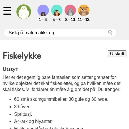
☰
1.—4.
5.—7.
8.—10.
11.—13.
Fiskelykke
Utstyr
Her er det egentlig bare fantasien som setter grenser for
hvilke objekter det skal fiskes etter, og på hvilken måte det
skal fiskes. Vi forklarer én måte å gjøre det på. Du trenger:
60 små skumgummiballer, 30 gule og 30 røde.
3 håver.
Sprittusj.
A4-ark og blyanter.
Et lite oppblåsbart plaskebasseng.