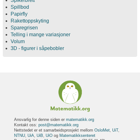
Spikerbrett
Spillbod
Papirfly
Rakettoppskyting
Sparegrisen
Telling i mange variasjoner
Volum
3D - figurer i såpebobler
Ansvarlig for denne siden er
matematikk.org
Kontakt oss:
post@matematikk.org
Nettstedet er et samarbeidsprosjekt mellom
OsloMet
,
UiT
,
NTNU
,
UiA
,
UiB
,
UiO
og
Matematikksenteret