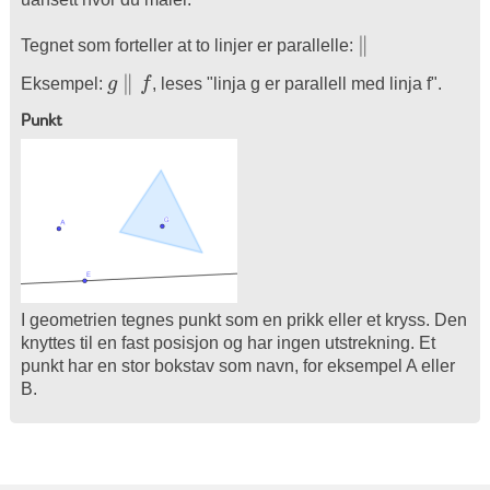
∥
Tegnet som forteller at to linjer er parallelle:
∥
∥
Eksempel:
g
f
, leses "linja g er parallell med linja f".
g
∥
f
Punkt
I geometrien tegnes punkt som en prikk eller et kryss. Den
knyttes til en fast posisjon og har ingen utstrekning. Et
punkt har en stor bokstav som navn, for eksempel A eller
B.