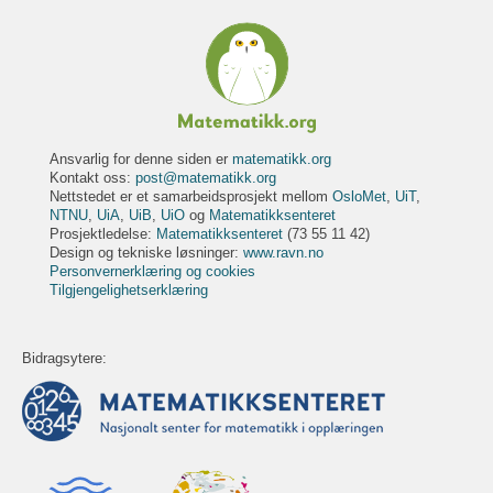
Ansvarlig for denne siden er
matematikk.org
Kontakt oss:
post@matematikk.org
Nettstedet er et samarbeidsprosjekt mellom
OsloMet
,
UiT
,
NTNU
,
UiA
,
UiB
,
UiO
og
Matematikksenteret
Prosjektledelse:
Matematikksenteret
(73 55 11 42)
Design og tekniske løsninger:
www.ravn.no
Personvernerklæring og cookies
Tilgjengelighetserklæring
Bidragsytere: