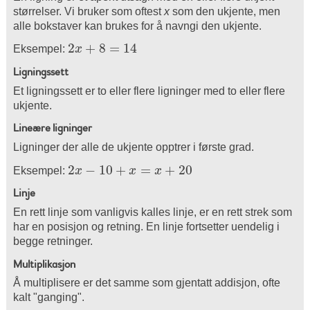
størrelser. Vi bruker som oftest
x
som den ukjente, men
alle bokstaver kan brukes for å navngi den ukjente.
2
+
8
=
14
Eksempel:
x
2
x
+
8
=
14
Ligningssett
Et ligningssett er to eller flere ligninger med to eller flere
ukjente.
Lineære ligninger
Ligninger der alle de ukjente opptrer i første grad.
2
−
10
+
=
+
20
Eksempel:
x
x
x
2
x
−
10
+
x
=
x
+
20
Linje
En rett linje som vanligvis kalles linje, er en rett strek som
har en posisjon og retning. En linje fortsetter uendelig i
begge retninger.
Multiplikasjon
Å multiplisere er det samme som gjentatt addisjon, ofte
kalt "ganging".