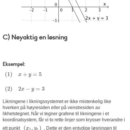
C) Nøyaktig en løsning
Eksempel:
(
1
)
+
=
5
(
1
)
x
y
x
+
y
=
5
(
2
)
2
−
=
3
(
2
)
x
y
2
x
−
y
=
3
Likningene i likningssystemet er ikke mistenkelig like
hverken på høyresiden eller på venstresiden av
likhetstegnet. Når vi tegner grafene til likningene i et
koordinatsystem, får vi to rette linjer som krysser hverandre i
(
,
)
(
x
1
,
y
1
)
ett punkt
x
y
. Dette er den entydige løsningen til
1
1