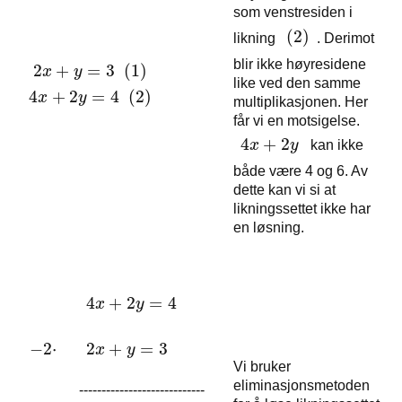
som venstresiden i
(
2
)
(
2
)
likning
. Derimot
blir ikke høyresidene
2
+
=
3
(1)
2
x
+
y
=
3
(1)
4
x
+
2
y
=
4
(2)
x
y
like ved den samme
4
+
2
=
4
(2)
x
y
multiplikasjonen. Her
får vi en motsigelse.
4
+
2
x
y
kan ikke
4
x
+
2
y
både være 4 og 6. Av
dette kan vi si at
likningssettet ikke har
en løsning.
4
+
2
=
4
x
y
4
x
+
2
y
=
4
−
2
⋅
2
+
=
3
x
y
2
x
+
y
=
3
−
2
⋅
Vi bruker
eliminasjonsmetoden
----------------------------