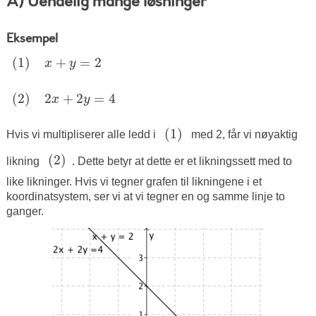
A) Uendelig mange løsninger
Eksempel
(
1
)
+
=
2
(
1
)
x
y
x
+
y
=
2
(
2
)
2
+
2
=
4
(
2
)
x
y
2
x
+
2
y
=
4
(
1
)
(
1
)
Hvis vi multipliserer alle ledd i
med 2, får vi nøyaktig
(
2
)
(
2
)
likning
. Dette betyr at dette er et likningssett med to
like likninger. Hvis vi tegner grafen til likningene i et
koordinatsystem, ser vi at vi tegner en og samme linje to
ganger.