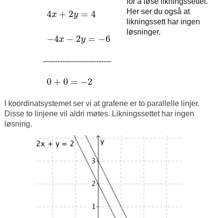
for å løse likningssettet.
Her ser du også at
4
+
2
=
4
x
y
4
x
+
2
y
=
4
likningssett har ingen
løsninger.
−
4
−
2
=
−
6
x
y
−
4
x
−
2
y
=
−
6
----------------------------
0
+
0
=
−
2
0
+
0
=
−
2
I koordinatsystemet ser vi at grafene er to parallelle linjer.
Disse to linjene vil aldri møtes. Likningssettet har ingen
løsning.