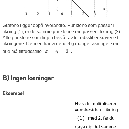
Grafene ligger oppå hverandre. Punktene som passer i
likning (1), er de samme punktene som passer i likning (2).
Alle punktene som linjen består av tilfredsstiller kravene til
likningene. Dermed har vi uendelig mange løsninger som
+
=
2
alle må tilfredsstille
x
y
.
x
+
y
=
2
B) Ingen løsninger
Eksempel
Hvis du multipliserer
venstresiden i likning
(
1
)
(
1
)
med 2, får du
nøyaktig det samme