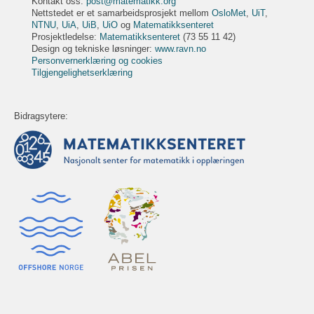
Kontakt oss:
post@matematikk.org
Nettstedet er et samarbeidsprosjekt mellom
OsloMet
,
UiT
,
NTNU
,
UiA
,
UiB
,
UiO
og
Matematikksenteret
Prosjektledelse:
Matematikksenteret
(73 55 11 42)
Design og tekniske løsninger:
www.ravn.no
Personvernerklæring og cookies
Tilgjengelighetserklæring
Bidragsytere: